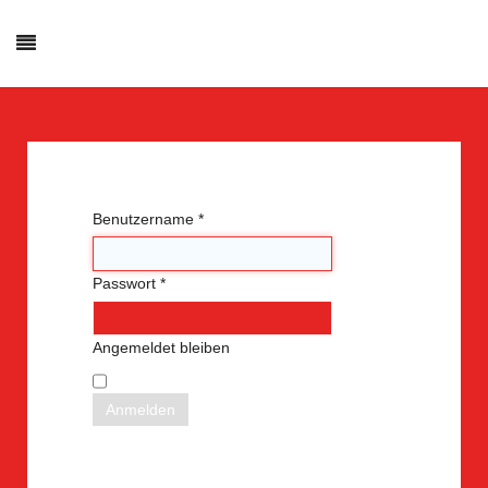
Benutzername
*
Passwort
*
Angemeldet bleiben
Anmelden